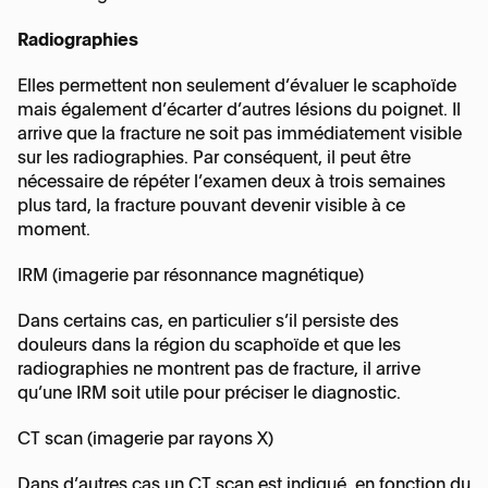
Lésion du TFCC
Radiographies
Maladie de Dupuytren
Elles permettent non seulement d’évaluer le scaphoïde
mais également d’écarter d’autres lésions du poignet. Il
arrive que la fracture ne soit pas immédiatement visible
Phlegmon des tendons fléchisseurs
sur les radiographies. Par conséquent, il peut être
nécessaire de répéter l’examen deux à trois semaines
Rhizarthrose
plus tard, la fracture pouvant devenir visible à ce
moment.
Syndrome douloureux régional complexe
IRM (imagerie par résonnance magnétique)
ou SDRC
Dans certains cas, en particulier s’il persiste des
douleurs dans la région du scaphoïde et que les
radiographies ne montrent pas de fracture, il arrive
Syndrome du tunnel carpien
qu’une IRM soit utile pour préciser le diagnostic.
CT scan (imagerie par rayons X)
Tendinite de Quervain
Dans d’autres cas un CT scan est indiqué, en fonction du