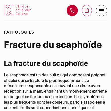
PATHOLOGIES
La Clinique
Fracture du scaphoïde
Centre de formation
Votre opération
La fracture du scaphoïde
Equipe de soins
Prise en charge
Téléphone :
Le scaphoïde est un des huit os qui composent poignet
Nos domaines
+41 22 595 08 08
Téléphone :
Médecins
et celui qui se fracture le plus fréquemment. Le
Risques et problèmes éventuels
+41 22 595 08 88
d’expertise
mécanisme responsable est souvent une chute avec
Adresse :
réception sur la main, entraînant un mouvement extrême
Chefs de Clinique & Médecin assistant
Rue des Bains, 35 – 1205 Genève
du poignet en flexion ou en extension. Les symptômes
Nos domaines d’expertise
Vidéo parcours patient au bloc opératoire
Adresse :
les plus fréquents sont les douleurs, parfois associées à
Pathologies
Rue des Bains, 35 – 1205 Genève
une enflure. Ils sont cependant peu spécifiques et