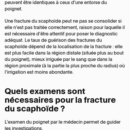
Secrétariat
Horaires :
Médecine esthétique des mains
peuvent être identiques à ceux d’une entorse du
Compression du nerf ulnaire au coude
Lundi – Jeudi, 8:15 -
poignet.
Horaires :
Ergothérapie
17:45
Locaux et organisation
Lundi – Jeudi, 8:00
Échographie
Une fracture du scaphoïde peut ne pas se consolider si
Doigt en maillet ou mallet finger
Vendredi, 8:15 - 16:45
elle n’est pas traitée correctement, raison pour laquelle il
- 17:30
est nécessaire d’être attentif pour poser le diagnostic
Votre assurance
Vendredi, 8:00 - 16:30
adéquat. Le taux de guérison des fractures du
Fracture du poignet
scaphoïde dépend de la localisation de la fracture : elle
Des questions sur la facturation
est plus facile dans la région distale (située plus au bout
FR
du poignet), mieux irriguée par le sang que dans la
Fracture du scaphoïde
région proximale (à la partie la plus proche du radius) où
l’irrigation est moins abondante.
EN
Kystes synoviaux
Quels examens sont
Le doigt à ressaut
nécessaires pour la fracture
du scaphoïde ?
Lésion des tendons fléchisseurs
L’examen du poignet par le médecin permet de guider
les investigations.