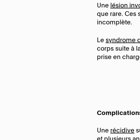
Une
lésion inv
que rare. Ces 
incomplète.
Le
syndrome d
corps suite à l
prise en charg
Complications
Une
récidive
s
et plusieurs a