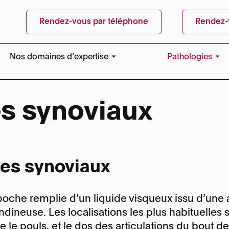
Rendez-vous par téléphone
Rendez-
Nos domaines d’expertise
Pathologies
Nos domaines d’expertise
Compression du 
coude
s synoviaux
Médecine esthétique des mains
Doigt en maillet
Échographie
Fracture du poig
Fracture du sca
tes synoviaux
Kystes synoviau
one :
+41 22 595 08 08
Le doigt à ressa
one :
+41 22 595 08 88
e poche remplie d’un liquide visqueux issu d’une 
Lésion des tendo
uels
dineuse. Les localisations les plus habituelles so
Lésion du TFCC
e :
Rue des Bains, 35 – 1205 
loc
e :
Rue des Bains, 35 – 1205 
e le pouls, et le dos des articulations du bout de