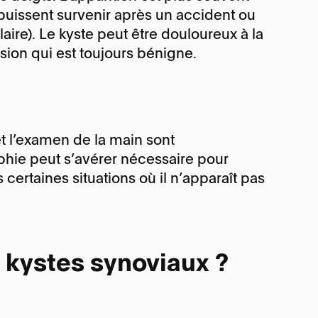
uytren
puissent survenir après un accident ou
endons
laire). Le kyste peut être douloureux à la
lésion qui est toujours bénigne.
ureux régional
DRC
nel carpien
ervain
et l’examen de la main sont
hie peut s’avérer nécessaire pour
 certaines situations où il n’apparaît pas
s kystes synoviaux ?