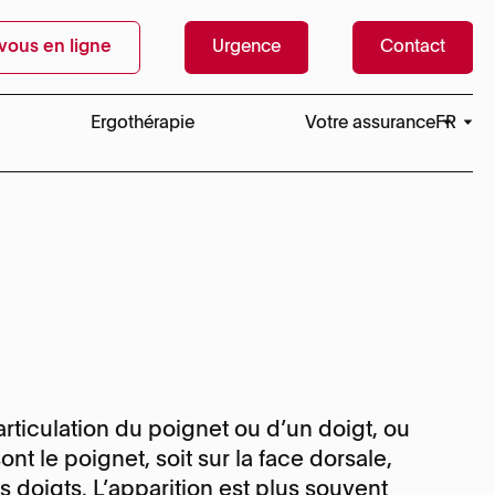
vous en ligne
Urgence
Contact
Ergothérapie
Votre assurance
FR
EN
nerf ulnaire au
Des questions sur la fa
 ou mallet finger
net
phoïde
x
ut
articulation du poignet ou d’un doigt, ou
ns fléchisseurs
nt le poignet, soit sur la face dorsale,
Genève
Genève
s doigts. L’apparition est plus souvent