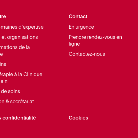
tre
Contact
maines d’expertise
En urgence
 et organisations
Prendre rendez-vous en
ligne
rmations de la
ue
Contactez-nous
ins
rapie à la Clinique
Main
 de soins
on & secrétariat
 confidentialité
Cookies
Accepter
Préférences
Refuser