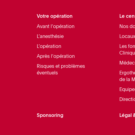
Votre opération
Le cen
Avant l’opération
Nos do
L’anesthésie
Locaux
L’opération
Les fo
Cliniq
Après l’opération
Médec
Risques et problèmes
éventuels
Ergothé
de la 
Equipe
Directi
Sponsoring
Légal &