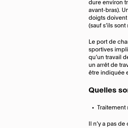
dure environ t
avant-bras). U
doigts doivent
(sauf s’ils son
Le port de ch
sportives impl
qu’un travail 
un arrêt de tr
être indiquée e
Quelles so
Traitement 
Il n’y a pas d