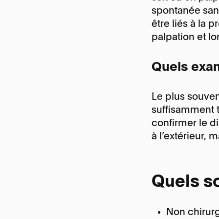
Docteur Konstantinos
spontanée sans
Vakalopoulos
Horaire
être liés à la 
Horaire
Chefs de Clinique & Médecin
palpation et lo
assistant
Secrétariat
Quels exa
Locaux et organisation
Le plus souven
suffisamment t
confirmer le di
à l’extérieur, 
Quels so
Non chirurg