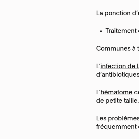
La ponction d’
Traitement 
Communes à to
L’
infection de l
d’antibiotiques
L’
hématome
c
de petite taill
Les
problèmes 
fréquemment c