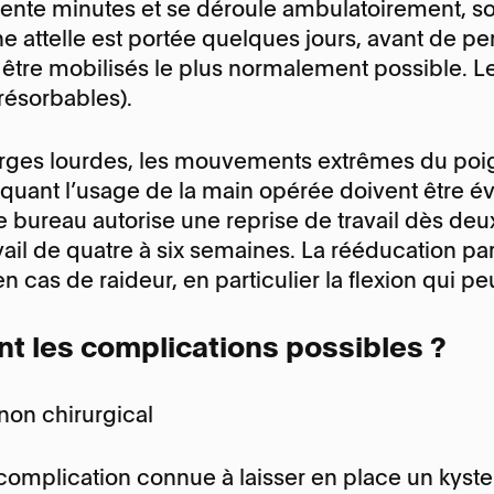
rente minutes et se déroule ambulatoirement, so
ne attelle est portée quelques jours, avant de pe
 être mobilisés le plus normalement possible. L
t résorbables).
arges lourdes, les mouvements extrêmes du poi
iquant l’usage de la main opérée doivent être év
de bureau autorise une reprise de travail dès de
avail de quatre à six semaines. La rééducation p
n cas de raideur, en particulier la flexion qui p
nt les complications possibles ?
non chirurgical
e complication connue à laisser en place un kys