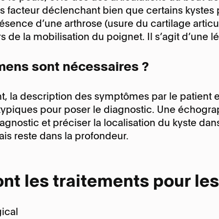
Maladie de Dup
 facteur déclenchant bien que certains kystes 
Phlegmon des t
s :
Lundi – Jeudi, 8:15 - 17:45
présence d’une arthrose (usure du cartilage articu
fléchisseurs
s :
Lundi – Jeudi, 8:00 - 17:30
rs de la mobilisation du poignet. Il s’agit d’une 
Rhizarthrose
Vendredi, 8:15 - 16:45
Vendredi, 8:00 - 16:30
Syndrome doulo
complexe ou S
mens sont nécessaires ?
Syndrome du tun
Tendinite de Qu
t, la description des symptômes par le patient 
ypiques pour poser le diagnostic. Une échograp
agnostic et préciser la localisation du kyste dans
mais reste dans la profondeur.
nt les traitements pour le
ical