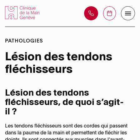
PATHOLOGIES
La Clinique
Lésion des tendons
Centre de formation
fléchisseurs
Votre opération
Equipe de soins
Prise en charge
Téléphone :
Lésion des tendons
Nos domaines
+41 22 595 08 08
Téléphone :
fléchisseurs, de quoi s’agit-
Médecins
Risques et problèmes éventuels
+41 22 595 08 88
d’expertise
il ?
Adresse :
Chefs de Clinique & Médecin assistant
Rue des Bains, 35 – 1205 Genève
Nos domaines d’expertise
Vidéo parcours patient au bloc opératoire
Les tendons fléchisseurs sont des cordes qui passent
Adresse :
Pathologies
dans la paume de la main et permettent de fléchir les
Rue des Bains, 35 – 1205 Genève