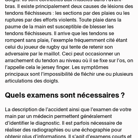
Secrétariat
doigts. Ils sont connectés aux muscles dans l’avant-
Horaires :
Médecine esthétique des mains
bras. Il existe principalement deux causes de lésions des
Compression du nerf ulnaire au coude
Lundi – Jeudi, 8:15 -
tendons fléchisseurs : les sections par des plaies ou les
Horaires :
Ergothérapie
17:45
Locaux et organisation
ruptures par des efforts violents. Toute plaie dans la
Lundi – Jeudi, 8:00
Échographie
Doigt en maillet ou mallet finger
paume de la main est susceptible de blesser les
Vendredi, 8:15 - 16:45
- 17:30
tendons fléchisseurs. Il arrive que les tendons se
Votre assurance
rompent sans plaie, l’exemple fréquemment cité étant
Vendredi, 8:00 - 16:30
Fracture du poignet
celui du joueur de rugby qui tente de retenir son
Des questions sur la facturation
adversaire par le maillot. Ceci peut occasionner un
arrachement du tendon au niveau où il se fixe sur l’os, on
FR
Fracture du scaphoïde
l’appelle cela le jersey finger. Les symptômes
principaux sont l’impossibilité de fléchir une ou plusieurs
EN
articulations des doigts.
Kystes synoviaux
Quels examens sont nécessaires ?
Le doigt à ressaut
La description de l’accident ainsi que l’examen de votre
main par un médecin permettent généralement
Lésion des tendons fléchisseurs
d’identifier le diagnostic. Il est parfois nécessaire de
réaliser des radiographies ou une échographie pour
obtenir plus d’informations. Il s’agit d’examens courts et