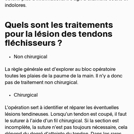
Lésion du TFCC
indolores.
Maladie de Dupuytren
Quels sont les traitements
pour la lésion des tendons
Phlegmon des tendons fléchisseurs
fléchisseurs ?
Rhizarthrose
Non chirurgical
La règle générale est d’explorer au bloc opératoire
Syndrome douloureux régional complexe
toutes les plaies de la paume de la main. Il n’y a donc
pas de traitement non chirurgical.
ou SDRC
Chirurgical
Syndrome du tunnel carpien
L’opération sert à identifier et réparer les éventuelles
lésions tendineuses. Lorsqu’un tendon est coupé, il faut
le suturer à l’aide d’un fil chirurgical. Si la section est
Tendinite de Quervain
incomplète, la suture n’est pas toujours nécessaire, cela