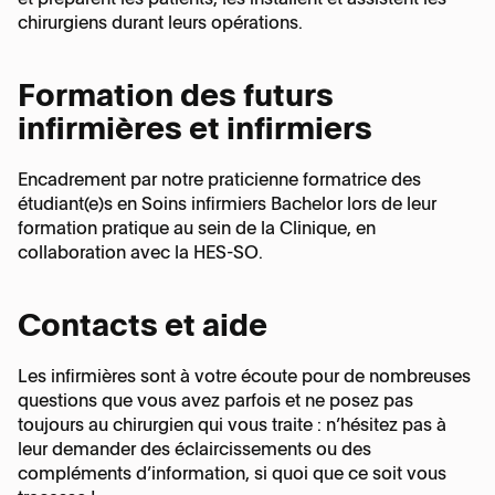
Secrétariat
et préparent les patients, les installent et assistent les
Horaires :
Médecine esthétique des mains
chirurgiens durant leurs opérations.
Compression du nerf ulnaire au coude
Lundi – Jeudi, 8:15 -
Horaires :
Ergothérapie
17:45
Locaux et organisation
Lundi – Jeudi, 8:00
Échographie
Formation des futurs
Doigt en maillet ou mallet finger
Vendredi, 8:15 - 16:45
- 17:30
infirmières et infirmiers
Votre assurance
Vendredi, 8:00 - 16:30
Fracture du poignet
Encadrement par notre praticienne formatrice des
Des questions sur la facturation
étudiant(e)s en Soins infirmiers Bachelor lors de leur
FR
Fracture du scaphoïde
formation pratique au sein de la Clinique, en
collaboration avec la HES-SO.
EN
Kystes synoviaux
Contacts et aide
Le doigt à ressaut
Les infirmières sont à votre écoute pour de nombreuses
questions que vous avez parfois et ne posez pas
toujours au chirurgien qui vous traite : n’hésitez pas à
Lésion des tendons fléchisseurs
leur demander des éclaircissements ou des
compléments d’information, si quoi que ce soit vous