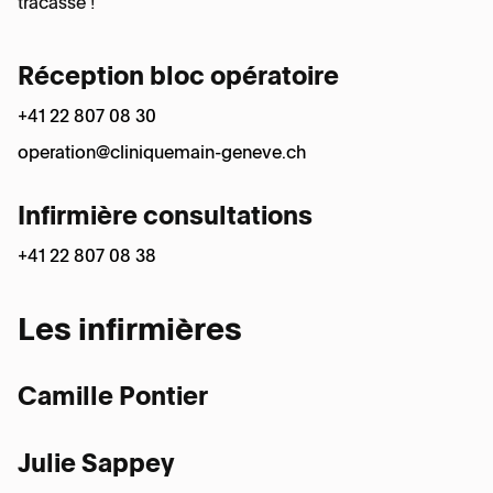
Lésion du TFCC
tracasse !
Maladie de Dupuytren
Réception bloc opératoire
+41 22 807 08 30
Phlegmon des tendons fléchisseurs
operation@cliniquemain-geneve.ch
Rhizarthrose
Infirmière consultations
+41 22 807 08 38
Syndrome douloureux régional complexe
ou SDRC
Les infirmières
Syndrome du tunnel carpien
Camille Pontier
Tendinite de Quervain
Julie Sappey