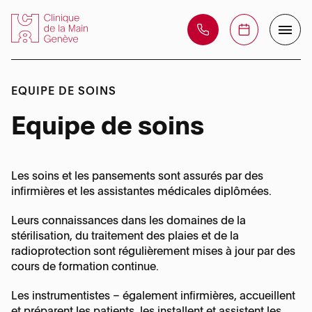
EQUIPE DE SOINS
La Clinique
Equipe de soins
Centre de formation
Votre opération
Les soins et les pansements sont assurés par des
Equipe de soins
infirmières et les assistantes médicales diplômées.
Prise en charge
Téléphone :
Nos domaines
+41 22 595 08 08
Leurs connaissances dans les domaines de la
Téléphone :
Médecins
Risques et problèmes éventuels
stérilisation, du traitement des plaies et de la
+41 22 595 08 88
d’expertise
radioprotection sont régulièrement mises à jour par des
Adresse :
cours de formation continue.
Chefs de Clinique & Médecin assistant
Rue des Bains, 35 – 1205 Genève
Nos domaines d’expertise
Vidéo parcours patient au bloc opératoire
Adresse :
Pathologies
Les instrumentistes – également infirmières, accueillent
Rue des Bains, 35 – 1205 Genève