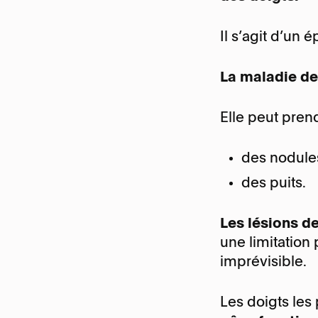
Docteur Konstantinos
Vakalopoulos
Horaire
Il s’agit d’un
Horaire
Chefs de Clinique & Médecin
assistant
La maladie d
Secrétariat
Locaux et organisation
Elle peut pren
des nodule
des puits.
Les lésions d
une limitation
imprévisible.
Les doigts les 