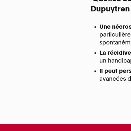
Dupuytren
Une nécro
particulièr
spontanémen
La récidiv
un handicap
Il peut pe
avancées d