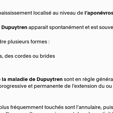
Maladie de Dup
Phlegmon des t
s :
Lundi – Jeudi, 8:15 - 17:45
 épaississement localisé au niveau de
l’aponévros
fléchisseurs
s :
Lundi – Jeudi, 8:00 - 17:30
Rhizarthrose
Vendredi, 8:15 - 16:45
Vendredi, 8:00 - 16:30
e Dupuytren
apparait spontanément et est souve
Syndrome doulo
complexe ou S
Syndrome du tun
dre plusieurs formes :
Tendinite de Qu
s, des cordes ou brides
e la maladie de Dupuytren
sont en règle général
 progressive et permanente de l’extension du ou d
plus fréquemment touchés sont l’annulaire, puis l