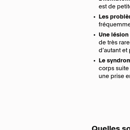
est de petite
Les problè
fréquemmen
Une lésion 
de très rar
d’autant et
Le syndrom
corps suite
une prise e
Quelles so