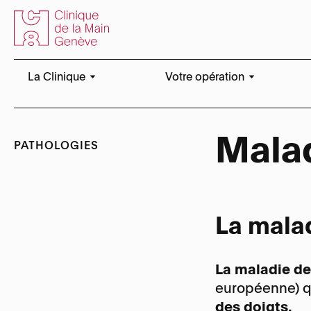
La Clinique
Votre opération
Centre de formation
Prise en charge
Mala
PATHOLOGIES
Equipe de soins
Avant l’opération
Médecins
L’anesthésie
Docteur Alexander De Smet
L’opération
Docteur Alissa Gübeli
Casque VR
La mala
Docteur Stéphane Kämpfen
Après l’opération
Téléph
Téléph
Docteur Flavien Mauler
La maladie d
Risques et problèmes évent
européenne) q
Docteur Michaël Papaloïzos
Adress
Vidéo parcours patient au b
Adress
opératoire
des doigts.