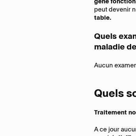
gêne fonction
peut devenir n
table.
Quels exam
maladie de
Aucun examen c
Quels so
Traitement non
A ce jour aucu