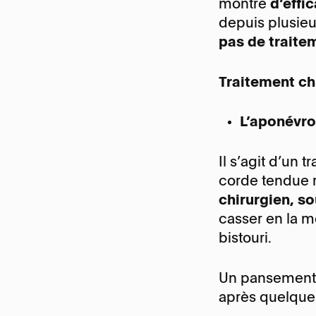
montré
d’effi
depuis plusie
pas de traite
Traitement chi
L’aponévr
Il s’agit d’un 
corde tendue 
chirurgien, s
casser en la m
bistouri.
Un pansement e
après quelques