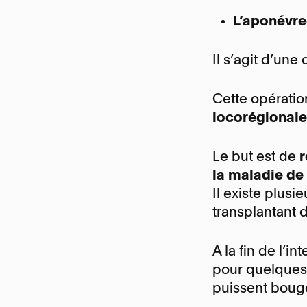
L’aponévr
Il s’agit d’un
Cette opération
locorégionale
Le but est de
r
la maladie de
Il existe plusi
transplantant 
A la fin de l’in
pour quelques j
puissent boug