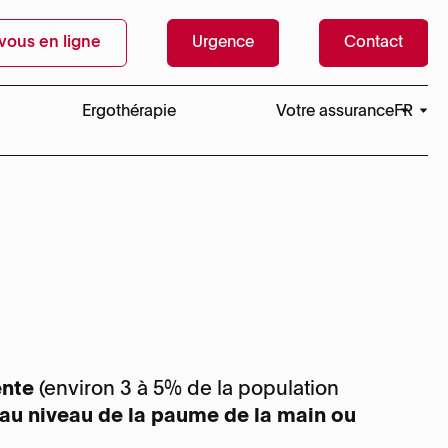
vous en ligne
Urgence
Contact
Ergothérapie
Votre assurance
FR
EN
nerf ulnaire au
Des questions sur la fa
 ou mallet finger
net
phoïde
x
ut
ente
ns fléchisseurs
(environ 3 à 5% de la population
au niveau de la paume de la main ou
Genève
Genève