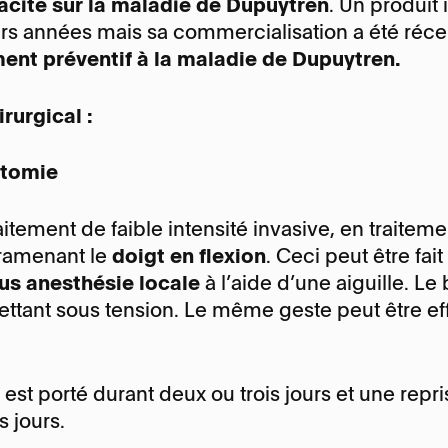
cacité sur la maladie de Dupuytren
. Un produit 
urs années mais sa commercialisation a été ré
ment préventif à la maladie de Dupuytren.
rurgical :
otomie
traitement de faible intensité invasive, en traite
ramenant le
doigt en flexion
. Ceci peut être fait
ous anesthésie locale
à l’aide d’une aiguille. Le 
ettant sous tension. Le même geste peut être eff
st porté durant deux ou trois jours et une repri
 jours.