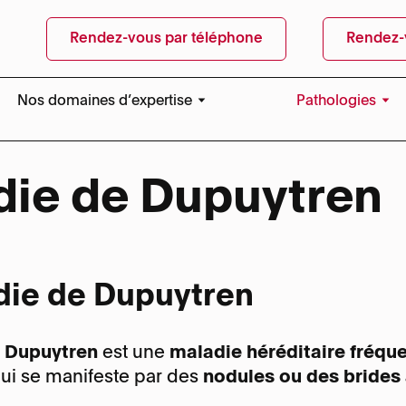
Rendez-vous par téléphone
Rendez-
Nos domaines d’expertise
Pathologies
Nos domaines d’expertise
Compression du 
coude
die de Dupuytren
Médecine esthétique des mains
Doigt en maillet
Échographie
Fracture du poig
Fracture du sca
die de Dupuytren
Kystes synoviau
one :
+41 22 595 08 08
Le doigt à ressa
one :
+41 22 595 08 88
e Dupuytren
est une
maladie héréditaire fréqu
Lésion des tendo
uels
ui se manifeste par des
nodules ou des brides 
Lésion du TFCC
e :
Rue des Bains, 35 – 1205 
loc
e :
Rue des Bains, 35 – 1205 