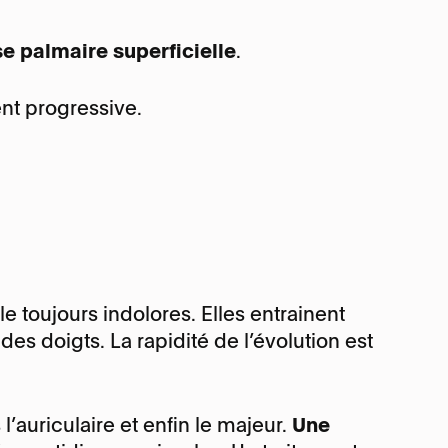
uytren
endons
e palmaire superficielle
.
nt progressive.
ureux régional
DRC
nel carpien
ervain
e toujours indolores. Elles entrainent
es doigts. La rapidité de l’évolution est
’auriculaire et enfin le majeur.
Une